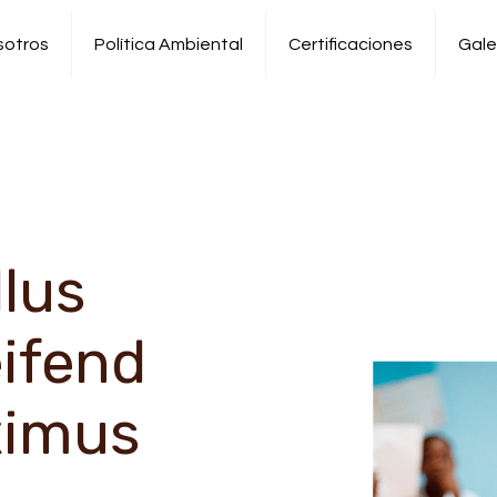
sotros
Política Ambiental
Certificaciones
Gale
llus
eifend
ximus