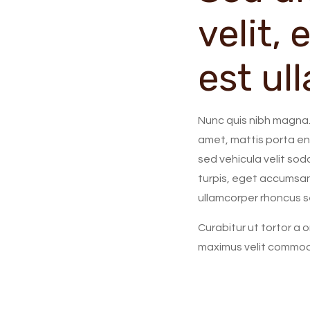
velit,
est ul
Nunc quis nibh magna. Pr
amet, mattis porta en
sed vehicula velit soda
turpis, eget accumsan
ullamcorper rhoncus 
Curabitur ut tortor a o
maximus velit commodo,