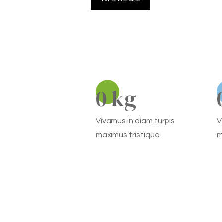
0
 kg
Vivamus in diam turpis
V
maximus tristique
m