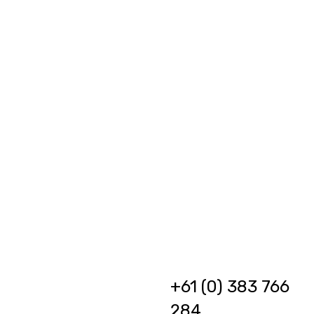
We
but ev
+61 (0) 383 766
284