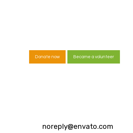
 can’t help everyo
eryone can help 
Donate now
Became a volunteer
noreply@envato.com