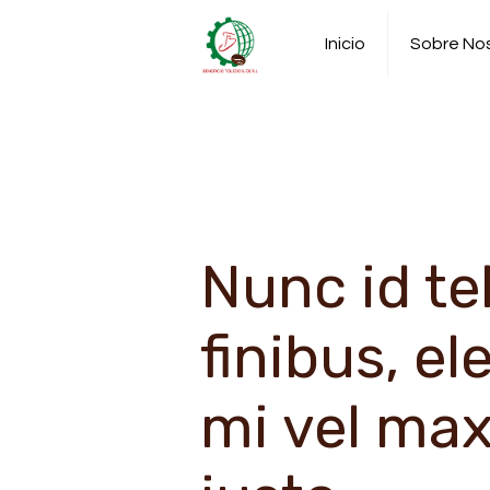
Inicio
Sobre No
Nunc id te
finibus, el
mi vel ma