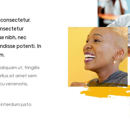
 consectetur.
nsectetur
e nibh, nec
ndisse potenti. In
m.
iquam ut, fringilla
ellus sit amet sem
cu venenatis,
 interdum justo.